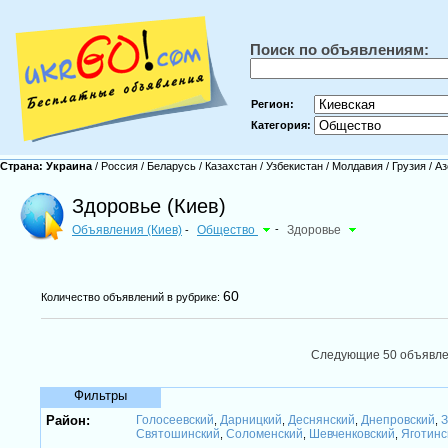
Поиск по объявлениям:
Регион:
Категория:
Страна:
Украина
/
Россия
/
Беларусь
/
Казахстан
/
Узбекистан
/
Молдавия
/
Грузия
/
Аз
Здоровье (Киев)
Объявления (Киев)
Общество
-
Здоровье
-
60
Количество объявлений в рубрике:
Следующие 50 объявл
Фильтры
Район:
Голосеевский
Дарницкий
Деснянский
Днепровский
З
,
,
,
,
Святошинский
Соломенский
Шевченковский
Яготинс
,
,
,