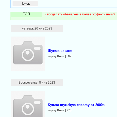
ТОП
Как сделать объявление более эффективным?
Четверг, 26 янв 2023
Шукаю коханя
город:
Киев
| 302
Воскресенье, 8 янв 2023
Kyплю myжckyю спeрmy от 2000s
город:
Киев
| 278