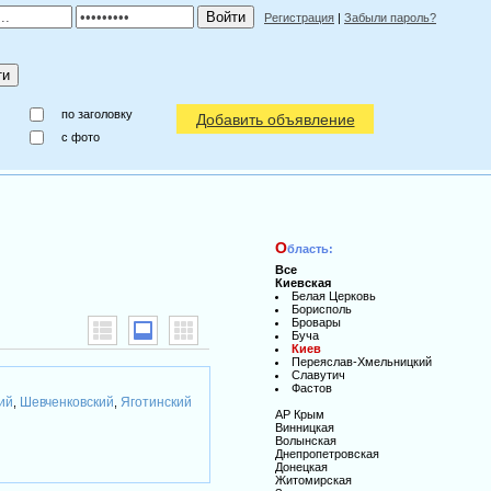
Регистрация
|
Забыли пароль?
по заголовку
Добавить объявление
c фото
О
бласть:
Все
Киевская
Белая Церковь
Борисполь
Бровары
Буча
Киев
Переяслав-Хмельницкий
Славутич
Фастов
ий
Шевченковский
Яготинский
,
,
АР Крым
Винницкая
Волынская
Днепропетровская
Донецкая
Житомирская