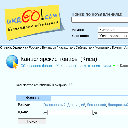
Поиск по объявлениям:
Регион:
Категория:
Страна:
Украина
/
Россия
/
Беларусь
/
Казахстан
/
Узбекистан
/
Молдавия
/
Грузия
/
Аз
Канцелярские товары (Киев)
Объявления (Киев)
Хоз. товары, пром- и продтовары
-
Канц
-
24
Количество объявлений в рубрике:
Фильтры
Район:
Голосеевский
Дарницкий
Деснянский
Днепровски
,
,
,
Цена:
от
до