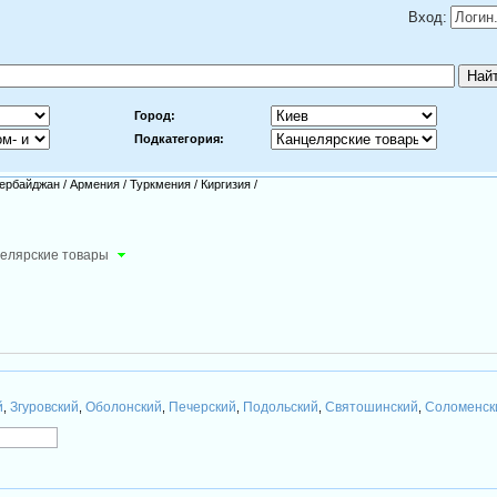
Вход:
Город:
Подкатегория:
ербайджан
/
Армения
/
Туркмения
/
Киргизия
/
елярские товары
й
Згуровский
Оболонский
Печерский
Подольский
Святошинский
Соломенск
,
,
,
,
,
,