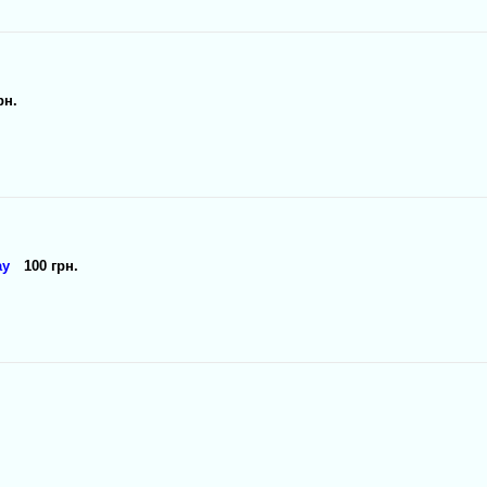
рн.
ay
100 грн.